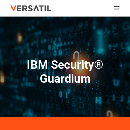
À NOTRE SUJET
SERVICES
IBM Security®
SOLUTIONS
Guardium
FORMATIONS
COORDONNÉES
RECHERCHE